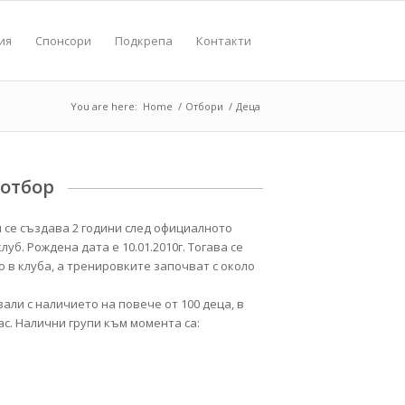
ия
Спонсори
Подкрепа
Контакти
You are here:
Home
/
Отбори
/
Деца
отбор
 се създава 2 години след официалното
клуб.
Рождена
дата е 10.01.2010г. Тогава се
 в клуба, а тренировките започват с около
али с наличието на повече от 100 деца, в
лас. Налични групи към момента са: