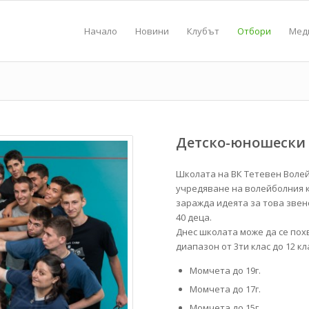
Начало
Новини
Клубът
Отбори
Мед
Детско-юношески 
Школата на ВК Тетевен Волей
учредяване на волейболния 
заражда идеята за това звено
40 деца.
Днес школата може да се похв
диапазон от 3ти клас до 12 к
Момчета до 19г.
Момчета до 17г.
Момчета до 15г.