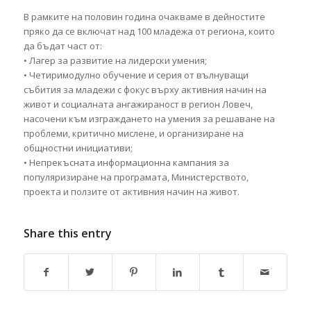
В рамките на половин година очакваме в дейностите
пряко да се включат над 100 младежа от региона, които
да бъдат част от:
• Лагер за развитие на лидерски умения;
• Четиримодулно обучение и серия от вълнуващи
събития за младежи с фокус върху активния начин на
живот и социалната ангажираност в регион Ловеч,
насочени към изграждането на умения за решаване на
проблеми, критично мислене, и организиране на
общностни инициативи;
• Непрекъсната информационна кампания за
популяризиране на програмата, Министерството,
проекта и ползите от активния начин на живот.
Share this entry