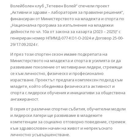
Волейболен клуб „Тетевен Волей“ спечели проект
„Активни и здрави – лаборатория за правилни решения“,
финансиран от Министерството на младежта и спорта по
„Национална програма за изпълнение на младежки
дейности по чл. 10а от закона за хазарта (2023 – 2025)“ с
генериран номер НПИМД-077-КО1-О-2024 и Договор 25-00-
29/17.09.2024 г.
И през този спортен сезон имаме подкрепата на
Министерството на младежта и спорта в усилията си да
развиваме поколение от мотивирани лидери, стремящи
се към личностно, физическо и професионално
израстване. Проектът предлага комплексен подход към
младите, който обединява физическата активност и
спорта с лидерски обучения и инициативи за обществена
ангажираност.
В серия от различни спортни събития, обучителни модули
и лидерски лагери ще развиваме в младежите
компетенции за социално отговорно поведение, стремеж
към здравословен начин на живот и непрекъснато
личностно усъвършенстване.