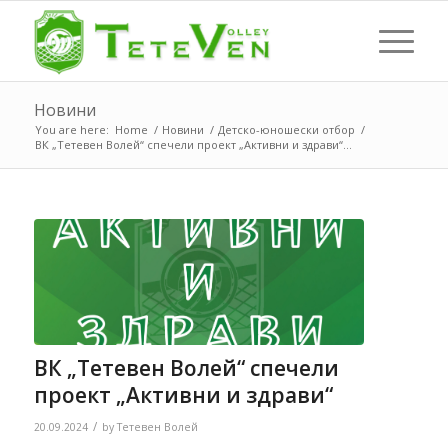
Новини
You are here:
Home
/
Новини
/
Детско-юношески отбор
/
ВК „Тетевен Волей“ спечели проект „Активни и здрави“...
ВК „Тетевен Волей“ спечели
проект „Активни и здрави“
/
20.09.2024
by
Тетевен Волей